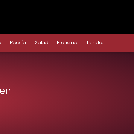
o
Poesía
Salud
Erotismo
Tiendas
 en