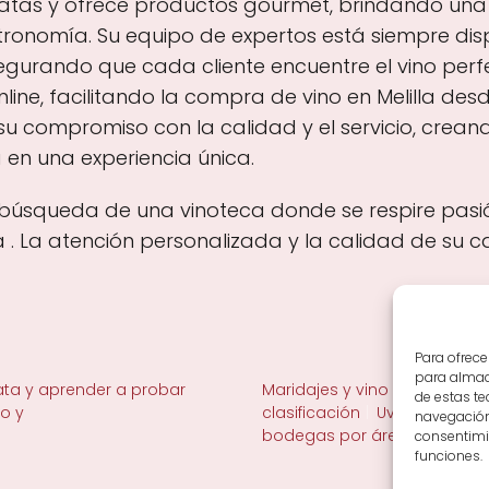
 catas y ofrece productos gourmet, brindando una
ronomía. Su equipo de expertos está siempre dis
egurando que cada cliente encuentre el vino per
nline, facilitando la compra de vino en Melilla de
 su compromiso con la calidad y el servicio, cre
 en una experiencia única.
 la búsqueda de una vinoteca donde se respire pasió
 . La atención personalizada y la calidad de su
Para ofrece
para almace
ta y aprender a probar
Maridajes y vino en la mesa
de estas t
no y
clasificación
Uvas y viñedo 
navegación 
bodegas por área
consentimie
funciones.