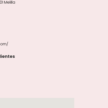
1 Melilla
.com/
lientes