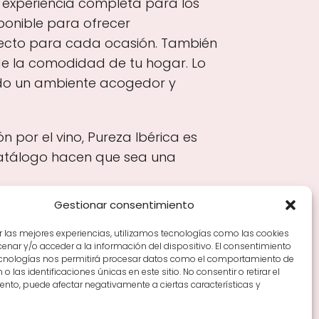
 experiencia completa para los
ponible para ofrecer
fecto para cada ocasión. También
sde la comodidad de tu hogar. Lo
ando un ambiente acogedor y
n por el vino, Pureza Ibérica es
 catálogo hacen que sea una
Gestionar consentimiento
r las mejores experiencias, utilizamos tecnologías como las cookies
nar y/o acceder a la información del dispositivo. El consentimiento
Tiendas de vino por ciudades
Tipos de Rioja y
ecnologías nos permitirá procesar datos como el comportamiento de
en Rioja
Vino Rioja para empezar
Zonas de Rioja y
o las identificaciones únicas en este sitio. No consentir o retirar el
nto, puede afectar negativamente a ciertas características y