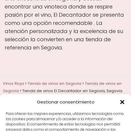
encontrar una vinoteca donde se respire
pasión por el vino, El Decantador se presenta
como una opción recomendable . La
atención personalizada y la excelencia de su
selección la convierten en una tienda de
referencia en Segovia.
Vinos Rioja
Tienda de vinos en Segovia
Tienda de vinos en
Segovia
Tienda de vinos El Decantador en Segovia, Segovia
Gestionar consentimiento
Añadas, crianza y guarda
Bodegas y marcas de
Rioja
Cata y aprender a probar vino
Comprar vino
Para ofrecer las mejores experiencias, utilizamos tecnologías como
Rioja y guías de regalo
Cultura del vino y
las cookies para almacenar y/o acceder a la información del
curiosidades
Enoturismo en Rioja
dispositivo. El consentimiento de estas tecnologías nos permitirá
procesar datos como el comportamiento de navegación o las