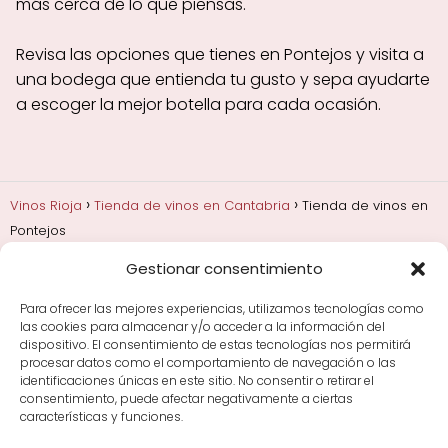
más cerca de lo que piensas.
Revisa las opciones que tienes en Pontejos y visita a
una bodega que entienda tu gusto y sepa ayudarte
a escoger la mejor botella para cada ocasión.
Vinos Rioja
Tienda de vinos en Cantabria
Tienda de vinos en
Pontejos
Gestionar consentimiento
Añadas, crianza y guarda
Bodegas y marcas de
Rioja
Cata y aprender a probar vino
Comprar vino
Para ofrecer las mejores experiencias, utilizamos tecnologías como
Rioja y guías de regalo
Cultura del vino y
las cookies para almacenar y/o acceder a la información del
curiosidades
Enoturismo en Rioja
dispositivo. El consentimiento de estas tecnologías nos permitirá
procesar datos como el comportamiento de navegación o las
identificaciones únicas en este sitio. No consentir o retirar el
Maridajes y vino en la mesa
Tiendas de vino por
consentimiento, puede afectar negativamente a ciertas
ciudades
Tipos de Rioja y clasificación
Uvas y viñedo
características y funciones.
en Rioja
Vino Rioja para empezar
Zonas de Rioja y