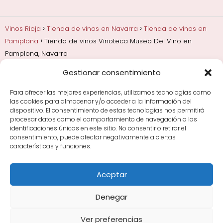
Vinos Rioja
Tienda de vinos en Navarra
Tienda de vinos en
Pamplona
Tienda de vinos Vinoteca Museo Del Vino en
Pamplona, Navarra
Gestionar consentimiento
Añadas, crianza y guarda
Bodegas y marcas de
Rioja
Cata y aprender a probar vino
Comprar vino
Para ofrecer las mejores experiencias, utilizamos tecnologías como
Rioja y guías de regalo
Cultura del vino y
las cookies para almacenar y/o acceder a la información del
curiosidades
Enoturismo en Rioja
dispositivo. El consentimiento de estas tecnologías nos permitirá
procesar datos como el comportamiento de navegación o las
identificaciones únicas en este sitio. No consentir o retirar el
Maridajes y vino en la mesa
Tiendas de vino por
consentimiento, puede afectar negativamente a ciertas
ciudades
Tipos de Rioja y clasificación
Uvas y viñedo
características y funciones.
en Rioja
Vino Rioja para empezar
Zonas de Rioja y
bodegas por área
Aceptar
Denegar
Ver preferencias
Avisos Legales
|
Política de Cookies
|
Política de