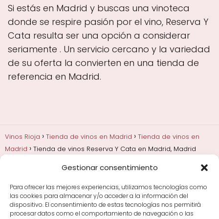
Si estás en Madrid y buscas una vinoteca
donde se respire pasión por el vino, Reserva Y
Cata resulta ser una opción a considerar
seriamente . Un servicio cercano y la variedad
de su oferta la convierten en una tienda de
referencia en Madrid.
Vinos Rioja
Tienda de vinos en Madrid
Tienda de vinos en
Madrid
Tienda de vinos Reserva Y Cata en Madrid, Madrid
Gestionar consentimiento
Añadas, crianza y guarda
Bodegas y marcas de
Rioja
Cata y aprender a probar vino
Comprar vino
Para ofrecer las mejores experiencias, utilizamos tecnologías como
Rioja y guías de regalo
Cultura del vino y
las cookies para almacenar y/o acceder a la información del
curiosidades
Enoturismo en Rioja
dispositivo. El consentimiento de estas tecnologías nos permitirá
procesar datos como el comportamiento de navegación o las