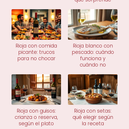
Rioja con comida
Rioja blanco con
picante: trucos
pescado: cuándo
para no chocar
funciona y
cuándo no
Rioja con guisos:
Rioja con setas:
crianza o reserva,
qué elegir según
según el plato
la receta