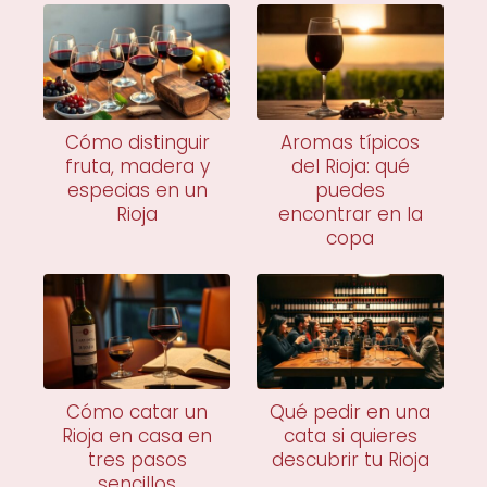
Cómo distinguir
Aromas típicos
fruta, madera y
del Rioja: qué
especias en un
puedes
Rioja
encontrar en la
copa
Cómo catar un
Qué pedir en una
Rioja en casa en
cata si quieres
tres pasos
descubrir tu Rioja
sencillos