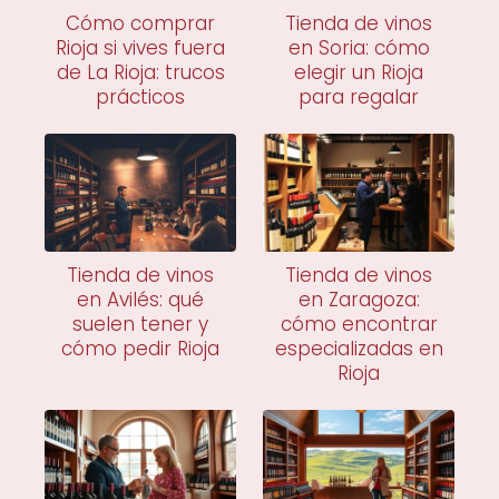
Cómo comprar
Tienda de vinos
Rioja si vives fuera
en Soria: cómo
de La Rioja: trucos
elegir un Rioja
prácticos
para regalar
Tienda de vinos
Tienda de vinos
en Avilés: qué
en Zaragoza:
suelen tener y
cómo encontrar
cómo pedir Rioja
especializadas en
Rioja