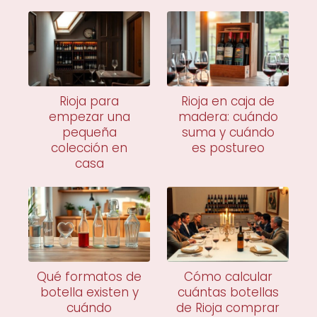
Rioja para
Rioja en caja de
empezar una
madera: cuándo
pequeña
suma y cuándo
colección en
es postureo
casa
Qué formatos de
Cómo calcular
botella existen y
cuántas botellas
cuándo
de Rioja comprar