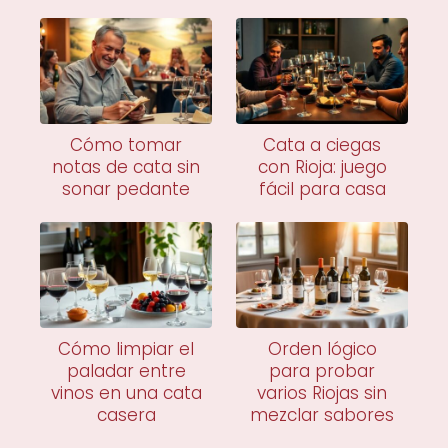
Cómo tomar
Cata a ciegas
notas de cata sin
con Rioja: juego
sonar pedante
fácil para casa
Cómo limpiar el
Orden lógico
paladar entre
para probar
vinos en una cata
varios Riojas sin
casera
mezclar sabores