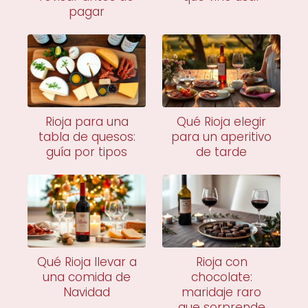
pagar
Rioja para una
Qué Rioja elegir
tabla de quesos:
para un aperitivo
guía por tipos
de tarde
Qué Rioja llevar a
Rioja con
una comida de
chocolate:
Navidad
maridaje raro
que sorprende