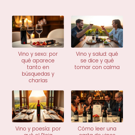
Vino y sexo: por
Vino y salud: qué
qué aparece
se dice y qué
tanto en
tomar con calma
búsquedas y
charlas
Vino y poesía: por
Cómo leer una