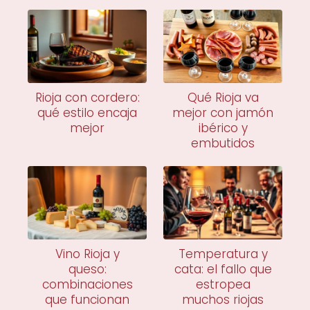
Rioja con cordero:
Qué Rioja va
qué estilo encaja
mejor con jamón
mejor
ibérico y
embutidos
Vino Rioja y
Temperatura y
queso:
cata: el fallo que
combinaciones
estropea
que funcionan
muchos riojas