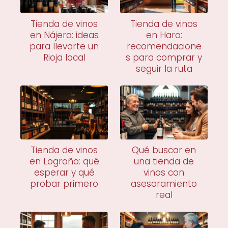
Tienda de vinos
Tienda de vinos
en Nájera: ideas
en Haro:
para llevarte un
recomendacione
Rioja local
s para comprar y
seguir la ruta
Tienda de vinos
Qué buscar en
en Logroño: qué
una tienda de
esperar y qué
vinos con
probar primero
asesoramiento
real