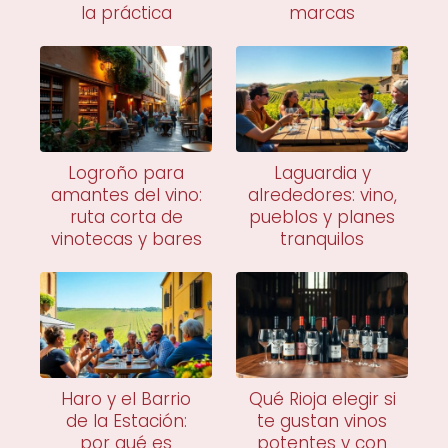
la práctica
marcas
Logroño para
Laguardia y
amantes del vino:
alrededores: vino,
ruta corta de
pueblos y planes
vinotecas y bares
tranquilos
Haro y el Barrio
Qué Rioja elegir si
de la Estación:
te gustan vinos
por qué es
potentes y con