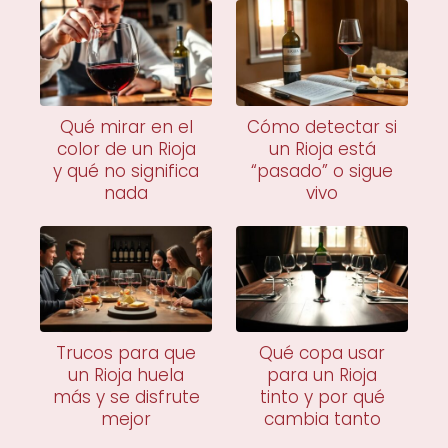
Qué mirar en el
Cómo detectar si
color de un Rioja
un Rioja está
y qué no significa
“pasado” o sigue
nada
vivo
Trucos para que
Qué copa usar
un Rioja huela
para un Rioja
más y se disfrute
tinto y por qué
mejor
cambia tanto