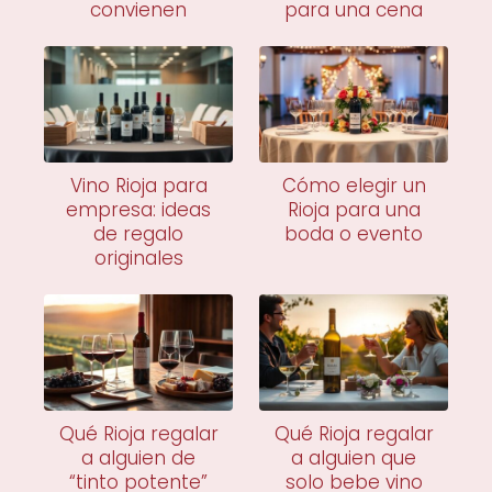
convienen
para una cena
Vino Rioja para
Cómo elegir un
empresa: ideas
Rioja para una
de regalo
boda o evento
originales
Qué Rioja regalar
Qué Rioja regalar
a alguien de
a alguien que
“tinto potente”
solo bebe vino