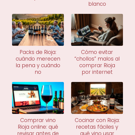
blanco
Packs de Rioja:
Cómo evitar
cuándo merecen
“chollos” malos al
la pena y cuándo
comprar Rioja
no
por internet
Comprar vino
Cocinar con Rioja:
Rioja online: qué
recetas fáciles y
revisar antes de
qué vino usar