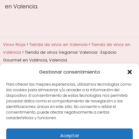
en Valencia.
Vinos Rioja
Tienda de vinos en Valencia
Tienda de vinos en
València
Tienda de vinos Vegamar Valencia · Espacio
Gourmet en València, Valencia
Gestionar consentimiento
Añadas, crianza y guarda
Bodegas y marcas de
Rioja
Cata y aprender a probar vino
Comprar vino
Para ofrecer las mejores experiencias, utilizamos tecnologías como
Rioja y guías de regalo
Cultura del vino y
las cookies para almacenar y/o acceder a la información del
curiosidades
Enoturismo en Rioja
dispositivo. El consentimiento de estas tecnologías nos permitirá
procesar datos como el comportamiento de navegación o las
identificaciones únicas en este sitio. No consentir o retirar el
Maridajes y vino en la mesa
Tiendas de vino por
consentimiento, puede afectar negativamente a ciertas
ciudades
Tipos de Rioja y clasificación
Uvas y viñedo
características y funciones.
en Rioja
Vino Rioja para empezar
Zonas de Rioja y
bodegas por área
Aceptar